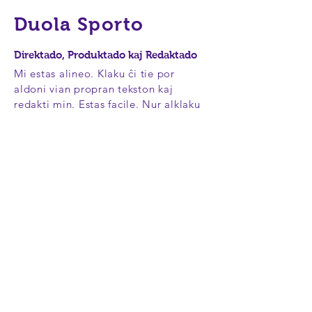
Duola Sporto
Direktado, Produktado kaj Redaktado
Mi estas alineo. Klaku ĉi tie por
aldoni vian propran tekston kaj
redakti min. Estas facile. Nur alklaku
"Redakti Tekston" aŭ duoble alklaku
min por aldoni vian propran
enhavon kaj fari ŝanĝojn al la tiparo.
Bonvolu treni kaj faligi min ie ajn. vi
ŝatas sur via paĝo. Mi estas bonega
loko por vi rakonti rakonton kaj
sciigi viajn uzantojn iom pli pri vi.
Ĉi tio estas bonega spaco por skribi
longan tekston pri via kompanio kaj
viaj servoj. Vi povas uzi ĉi tiun
spacon por iom pli detale pri via
kompanio. Parolu pri via teamo kaj