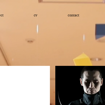
ect
cv
contact