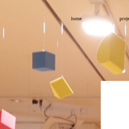
home
proj