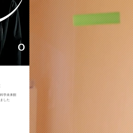
示
) 日本科学未来館
いました